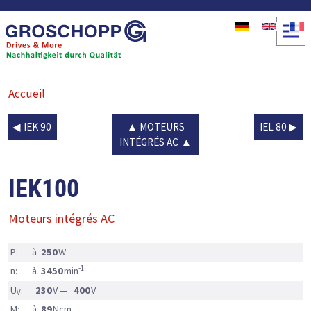
Aller au contenu principal
Accueil
IEK 90
MOTEURS
IEL 80
INTÉGRÉS AC
IEK100
Moteurs intégrés AC
P:
à
250
W
-1
n:
à
3450
min
U
:
230
V —
400
V
V
M:
à
89
Ncm