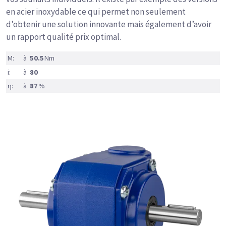
en acier inoxydable ce qui permet non seulement
d’obtenir une solution innovante mais également d’avoir
un rapport qualité prix optimal.
M:
à
50.5
Nm
i:
à
80
η:
à
87
%