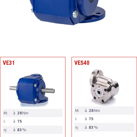
VE31
VES40
M:
à
28
Nm
M:
à
28
Nm
i:
à
75
i:
à
75
η:
à
83
%
η:
à
83
%