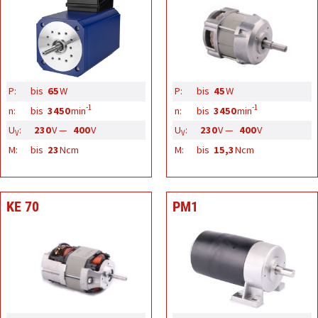
P:
bis
65
W
P:
bis
45
W
-1
-1
n:
bis
3450
min
n:
bis
3450
min
U
:
230
V —
400
V
U
:
230
V —
400
V
V
V
M:
bis
23
Ncm
M:
bis
15,3
Ncm
KE 70
PM1