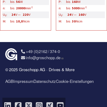
P:
bis
56
W
P:
bis
160
W
-1
-1
n:
bis
20000
min
n:
bis
5000
min
U
:
24
V —
220
V
U
:
24
V —
160
V
V
V
M:
bis
10,8
Ncm
M:
bis
30
Ncm
+49 (0)2162 / 374-0
info@groschopp.de
© 2025 Groschopp AG · Drives & More
AGB
Impressum
Datenschutz
Cookie-Einstellungen