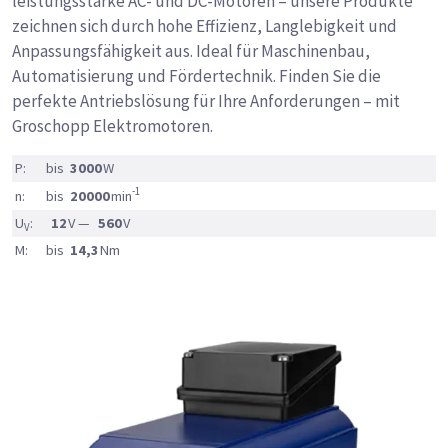
leistungsstarke AC- und DC-Motoren – unsere Produkte
zeichnen sich durch hohe Effizienz, Langlebigkeit und
Anpassungsfähigkeit aus. Ideal für Maschinenbau,
Automatisierung und Fördertechnik. Finden Sie die
perfekte Antriebslösung für Ihre Anforderungen – mit
Groschopp Elektromotoren.
P:
bis
3000
W
-1
n:
bis
20000
min
U
:
12
V —
560
V
V
M:
bis
14,3
Nm