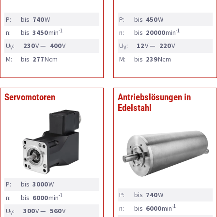
P:
bis
740
W
P:
bis
450
W
-1
-1
n:
bis
3450
min
n:
bis
20000
min
U
:
230
V —
400
V
U
:
12
V —
220
V
V
V
M:
bis
277
Ncm
M:
bis
239
Ncm
Servomotoren
Antriebslösungen in
Edelstahl
P:
bis
3000
W
P:
bis
740
W
-1
n:
bis
6000
min
-1
n:
bis
6000
min
U
:
300
V —
560
V
V