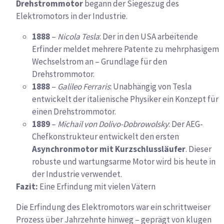
Drehstrommotor
begann der Siegeszug des
Elektromotors in der Industrie.
1888
–
Nicola Tesla
: Der in den USA arbeitende
Erfinder meldet mehrere Patente zu mehrphasigem
Wechselstrom an – Grundlage für den
Drehstrommotor.
1888
–
Galileo Ferraris
: Unabhängig von Tesla
entwickelt der italienische Physiker ein Konzept für
einen Drehstrommotor.
1889
–
Michail von Dolivo-Dobrowolsky
: Der AEG-
Chefkonstrukteur entwickelt den ersten
Asynchronmotor mit Kurzschlussläufer
. Dieser
robuste und wartungsarme Motor wird bis heute in
der Industrie verwendet.
Fazit:
Eine Erfindung mit vielen Vätern
Die Erfindung des Elektromotors war ein schrittweiser
Prozess über Jahrzehnte hinweg – geprägt von klugen