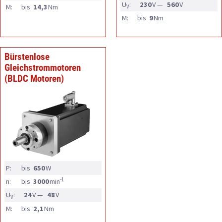
U
:
230
V —
560
V
M:
bis
14,3
Nm
V
M:
bis
9
Nm
Bürstenlose
Gleichstrommotoren
(BLDC Motoren)
P:
bis
650
W
-1
n:
bis
3000
min
U
:
24
V —
48
V
V
M:
bis
2,1
Nm