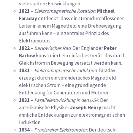
viele spätere Entwicklungen.
1821
–
Elektromagnetische Rotation
:
Michael
Faraday
entdeckt, dass ein stromdurchflossener
Leiter in einem Magnetfeld eine Drehbewegung
ausführen kann – ein zentrales Prinzip des
Elektromotors.
1822
–
Barlow’sches Rad
: Der Engländer
Peter
Barlow
konstruiert ein einfaches Gerät, das durch
Gleichstrom in Bewegung versetzt werden kann.
1831
–
Elektromagnetische Induktion
: Faraday
erzeugt durch ein veränderliches Magnetfeld
elektrischen Strom – eine grundlegende
Entdeckung für Generatoren und Motoren.
1831
–
Parallelentwicklung in den USA
: Der
amerikanische Physiker
Joseph Henry
macht
ähnliche Entdeckungen zur elektromagnetischen
Induktion.
1834
–
Praxisreifer Elektromotor
: Der deutsch-