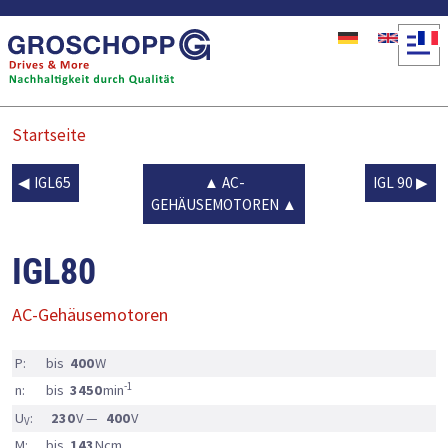
Direkt zum Inhalt
Startseite
IGL65
AC-
IGL 90
GEHÄUSEMOTOREN
IGL80
AC-Gehäusemotoren
P:
bis
400
W
-1
n:
bis
3450
min
U
:
230
V —
400
V
V
M:
bis
143
Ncm