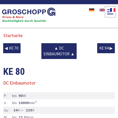
Direkt zum Inhalt
Startseite
KE 70
DC
KE 94
EINBAUMOTOR
KE 80
DC Einbaumotor
P:
bis
90
W
-1
n:
bis
10000
min
U
:
24
V —
220
V
V
M:
bis
22,3
Ncm